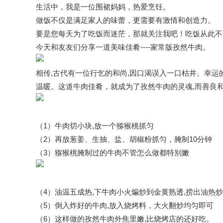
生活中，我是一位围裙妈妈，热爱烹饪。
做饭不仅是满足家人的味蕾，更需要有激情和创造力。
要是您每天为了吃饭而迷茫，那就关注我吧！吃饭从此不
今天和友友们分享一道美味佳肴----家常版孜然牛肉。
相传,古代有一位行乞的和尚,因口渴误入一口枯井。幸运
温暖。这道牛肉佳肴，就成为了孜然牛肉的灵魂,而善良和
（1）牛肉切小块,放一个猕猴桃抓匀
（2）再放葱姜、生抽、盐、胡椒粉抓匀，腌制10分钟
（3）猕猴桃腌制过的牛肉不管怎么做都特别嫩
（4）油温五成热,下牛肉小火煸炒到金黄熟透,捞出油热
（5）倒入炸好的牛肉,放入烧烤料，大火翻炒均匀即可
（6）这样做的孜然牛肉外焦里嫩,比烧烤店的还好吃。