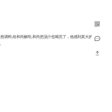
孜然调料,给和尚解吃,和尚把汤汁也喝完了，他感到莫大的
。