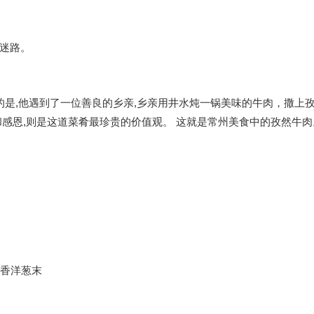
迷路。
的是,他遇到了一位善良的乡亲,乡亲用井水炖一锅美味的牛肉，撒上
感恩,则是这道菜肴最珍贵的价值观。 这就是常州美食中的孜然牛肉
炒香洋葱末